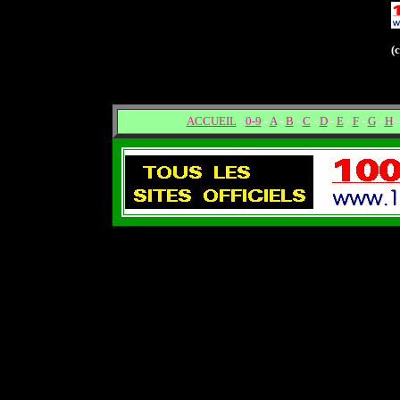
(
ACCUEIL
-
0-9
-
A
-
B
-
C
-
D
-
E
-
F
-
G
-
H