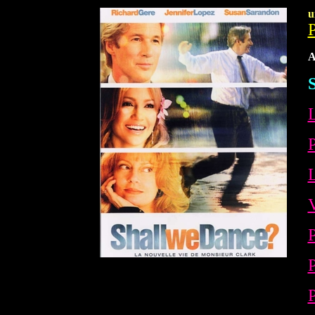
u
A
S
L
L
V
P
P
P