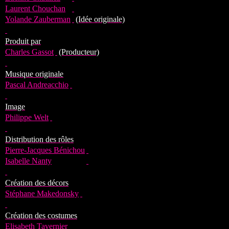
Laurent Chouchan
Yolande Zauberman
(Idée originale)
Produit par
Charles Gassot
(Producteur)
Musique originale
Pascal Andreacchio
Image
Philippe Welt
Distribution des rôles
Pierre-Jacques Bénichou
Isabelle Nanty
Création des décors
Stéphane Makedonsky
Création des costumes
Elisabeth Tavernier