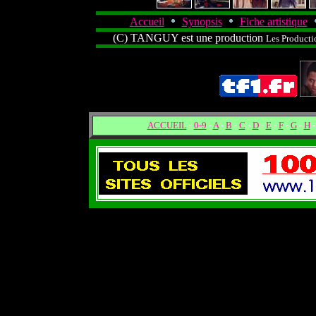
Accueil
Synopsis
Fiche artistique
(C) TANGUY est une production
Les Producti
ACCUEIL
-
0-9
-
A
-
B
-
C
-
D
-
E
-
F
-
G
-
H