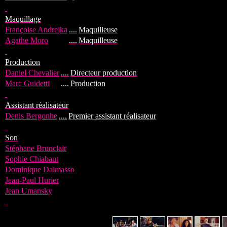
Maquillage
Françoise Andrejka
....
Maquilleuse
Agathe Moro
....
Maquilleuse
Production
Daniel Chevalier
....
Directeur production
Marc Guidetti
....
Production
Assistant réalisateur
Denis Bergonhe
....
Premier assistant réalisateur
Son
Stéphane Brunclair
Sophie Chiabaut
Dominique Dalmasso
Jean-Paul Hurier
Jean Umansky