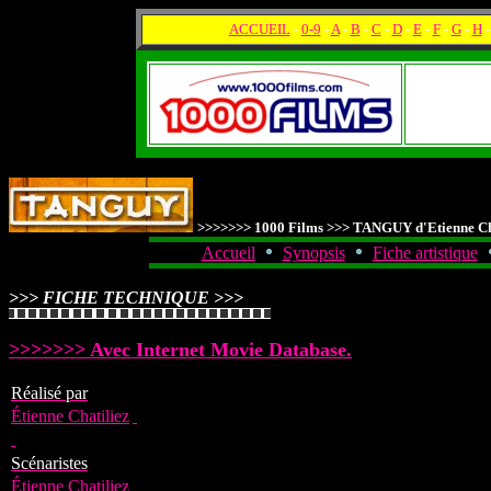
ACCUEIL
-
0-9
-
A
-
B
-
C
-
D
-
E
-
F
-
G
-
H
>>>>>>> 1000 Films >>> TANGUY d'Etienne 
Accueil
Synopsis
Fiche artistique
>>> FICHE TECHNIQUE >>>
>>>>>>> Avec Internet Movie Database.
Réalisé par
Étienne Chatiliez
Scénaristes
Étienne Chatiliez