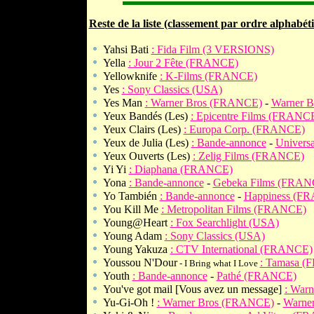
Reste de la liste (classement par ordre alphabét
Yahsi Bati
: Fida Film (3 VERSIONS)
Yella
: Jour 2 Fête (FRANCE)
Yellowknife
: K-Films (FRANCE)
Yes
: Sony Classics (USA)
Yes Man
: Warner Bros (FRANCE)
-
Warner B
Yeux Bandés (Les)
: Epicentre Films (FRANC
Yeux Clairs (Les)
: Europa Corp. (FRANCE)
Yeux de Julia (Les)
: Bande-annonce
-
Univers
Yeux Ouverts (Les)
: Zelig Films (FRANCE)
Yi Yi
: Diaphana (FRANCE)
Yona
: Bande-annonce
-
Gebeka Films (FRAN
Yo También
: Bande-annonce
-
Happiness (F
You Kill Me
: Metropolitan Films (FRANCE)
Young@Heart
: Fox Searchlight (USA)
Young Adam
: Sony Classics (USA)
Young Yakuza
: CTV International (FRANCE)
Youssou N'Dour
: Tamasa 
- I Bring what I Love
Youth
: Bande-annonce
-
Pathé (FRANCE)
You've got mail [Vous avez un message]
: War
Yu-Gi-Oh !
: Warner Bros (FRANCE)
-
Warne