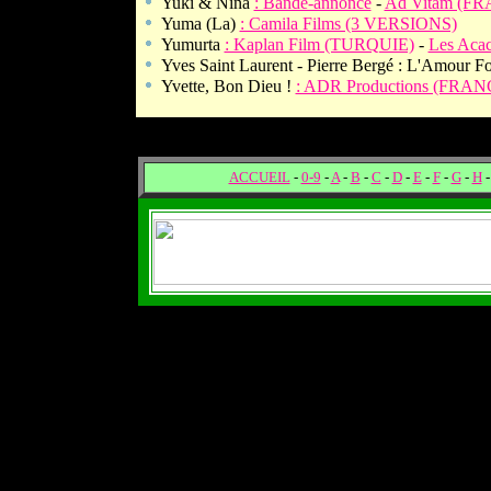
Yuki & Nina
: Bande-annonce
-
Ad Vitam (F
Yuma (La)
: Camila Films (3 VERSIONS)
Yumurta
: Kaplan Film (TURQUIE)
-
Les Aca
Yves Saint Laurent - Pierre Bergé : L'Amour F
Yvette, Bon Dieu !
: ADR Productions (FRAN
ACCUEIL
-
0-9
-
A
-
B
-
C
-
D
-
E
-
F
-
G
-
H