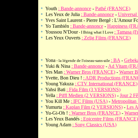
Youth
: Bande-annonce
-
Pathé (FRANCE)
Les Yeux de Julia
: Bande-annonce
-
Universa
Yves Saint Laurent - Pierre Bergé : L'Amour F
Yo También
: Bande-annonce
-
Happiness (F
Youssou N'Dour
: Tamasa (Fr
- I Bring what I Love
Les Yeux Ouverts
: Zelig Films (FRANCE)
II
II
Yona
: BA
-
Gebek
- la légende de l'oiseau-sans-aile
Yuki & Nina
: Bande-annonce
-
Ad Vitam (F
Yes Man
: Warner Bros (FRANCE)
-
Warner B
Yvette, Bon Dieu !
: ADR Productions (FRAN
Young Yakuza
: CTV International (FRANCE)
Yahsi Bati
: Fida Film (3 VERSIONS)
Yella
: Piffl Medien (2 VERSIONS)
-
Jour 2 
You Kill Me
: IFC Films (USA)
-
Metropolita
Yumurta
: Kaplan Film (2 VERSIONS)
-
Les 
Yu-Gi-Oh !
: Warner Bros (FRANCE)
-
Warne
Les Yeux Bandés
: Epicentre Films (FRANCE)
Young Adam
: Sony Classics (USA)