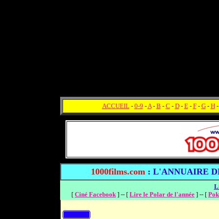
ACCUEIL
-
0-9
-
A
-
B
-
C
-
D
-
E
-
F
-
G
-
H
1000films.com
: L'ANNUAIRE DES